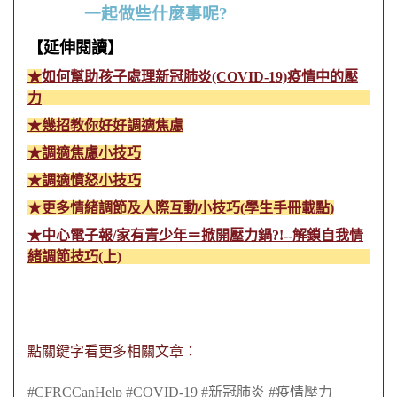
一起做些什麼事呢
?
【延伸閱讀】
★
如何幫助孩子處理新冠肺炎(COVID-19)疫情中的壓
力
★
幾招教你好好調適焦慮
★調適焦慮小技巧
★調適憤怒小技巧
★更多情緒調節及人際互動小技巧(學生手冊載點)
★中心電子報/家有青少年＝掀開壓力鍋?!--解鎖自我情
緒調節技巧(上)
點關鍵字看更多相關文章：
#CFRCCanHelp
#COVID-19
#新冠肺炎
#疫情壓力