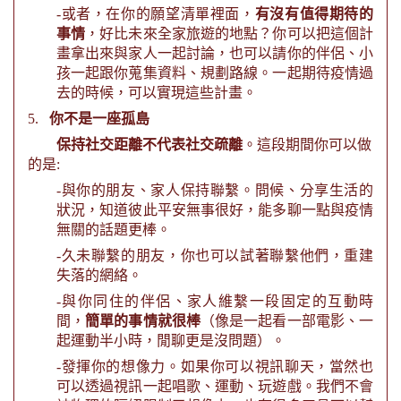
-
或者，在你的願望清單裡面，
有沒有值得期待的
事情
，好比未來全家旅遊的地點？你可以把這個計
畫拿出來與家人一起討論，也可以請你的伴侶、小
孩一起跟你蒐集資料、規劃路線。一起期待疫情過
去的時候，可以實現這些計畫。
5.
你不是一座孤島
保持社交距離不代表社交疏離
。這段期間你可以做
的是
:
-
與你的朋友、家人保持聯繫。問候、分享生活的
狀況，知道彼此平安無事很好，能多聊一點與疫情
無關的話題更棒。
-
久未聯繫的朋友，你也可以試著聯繫他們，重建
失落的網絡。
-
與你同住的伴侶、家人維繫一段固定的互動時
間，
簡單的事情就很棒
（像是一起看一部電影、一
起運動半小時，閒聊更是沒問題）。
-
發揮你的想像力。如果你可以視訊聊天，當然也
可以透過視訊一起唱歌、運動、玩遊戲。我們不會