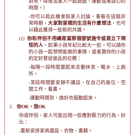
對地，得增加家人一起遊戲、運動或者談心的
時間。）
-
你可以趁此機會與家人討論，看看在這個非
常時期，
大家對家裡的生活有什麼想法
，也可
以藉此獲得一些新的共識。
(2)
你和伴侶不用總是當那個發號施令或是立下規
矩的人
。如果小孩年紀比較大一些，可以請你
的小孩一起想想能做的事情，或者跟你的小孩
約定好督促彼此的任務：
-
每隔一段時間要起來走動休息、喝水、上廁
所。
-
某段時間要安靜不講話，在自己的座位、空
間工作、看書。
-
運動時間到，換好衣服動起來。
2.
你
OK
，我
OK
你或伴侶、家人可能出現一些應對壓力的行為，好
比：
-
重新安排家具擺設、衣物、書籍。