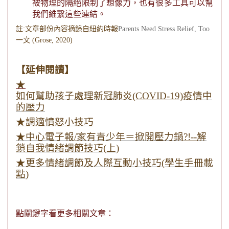
被物理的隔絕限制了想像力，也有很多工具可以幫
我們維繫這些連結。
註:文章部份內容摘錄自紐約時報
Parents Need Stress Relief, Too
一文 (Grose, 2020)
【延伸閱讀】
★
如何幫助孩子處理新冠肺炎
(COVID-19)
疫情中
的壓力
★調適憤怒小技巧
★中心電子報
/
家有青少年＝掀開壓力鍋
?!--
解
鎖自我情緒調節技巧
(
上
)
★更多情緒調節及人際互動小技巧
(
學生手冊載
點
)
點關鍵字看更多相關文章：