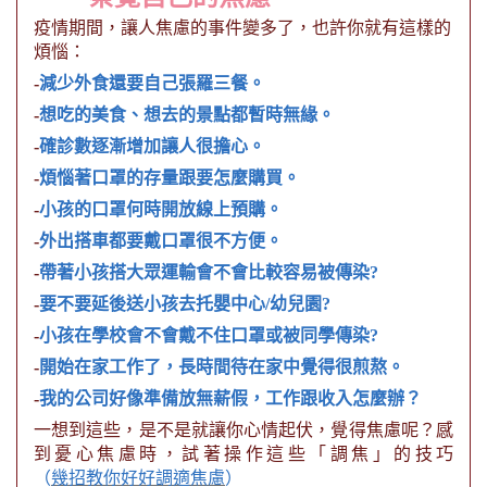
疫情期間，讓人焦慮的事件變多了，也許你就有這樣的
煩惱：
-
減少外食還要自己張羅三餐。
-
想吃的美食、想去的景點都暫時無緣。
-
確診數逐漸增加讓人很擔心。
-
煩惱著口罩的存量跟要怎麼購買。
-
小孩的口罩何時開放線上預購。
-
外出搭車都要戴口罩很不方便。
-
帶著小孩搭大眾運輸會不會比較容易被傳染
?
-
要不要延後送小孩去托嬰中心
/
幼兒園
?
-
小孩在學校會不會戴不住口罩或被同學傳染
?
-
開始在家工作了，長時間待在家中覺得很煎熬。
-
我的公司好像準備放無薪假，工作跟收入怎麼辦？
一想到這些，是不是就讓你心情起伏，覺得焦慮呢？感
到憂心焦慮時，試著操作這些「調焦」的技巧
（
幾招教你好好
調適焦慮
）