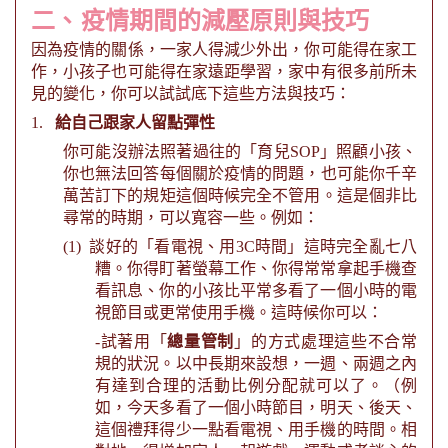
二、
疫情期間的減壓原則與技巧
因為疫情的關係，一家人得減少外出，你可能得在家工
作，小孩子也可能得在家遠距學習，家中有很多前所未
見的變化，你可以試試底下這些方法與技巧：
1.
給自己跟家人留點彈性
你可能沒辦法照著過往的「育兒
SOP
」照顧小孩、
你也無法回答每個關於疫情的問題，也可能你千辛
萬苦訂下的規矩這個時候完全不管用。這是個非比
尋常的時期，可以寬容一些。例如：
(1)
談好的「看電視、用
3C
時間」這時完全亂七八
糟。你得盯著螢幕工作、你得常常拿起手機查
看訊息、你的小孩比平常多看了一個小時的電
視節目或更常使用手機。這時候你可以：
-
試著用「
總量管制
」的方式處理這些不合常
規的狀況。以中長期來設想，一週、兩週之內
有達到合理的活動比例分配就可以了。（例
如，今天多看了一個小時節目，明天、後天、
這個禮拜得少一點看電視、用手機的時間。相