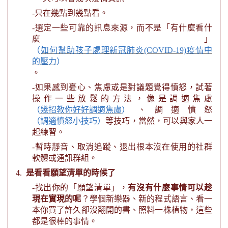
-
只在幾點到幾點看。
-
選定一些可靠的訊息來源，而不是「有什麼看什
麼」
（
如何幫助孩子處理新冠肺炎
(COVID-19)
疫情中
的壓力
）
。
-
如果感到憂心、焦慮或是對議題覺得憤怒，試著
操作一些放鬆的方法，像是調適焦慮
（
幾招教你好好
調適焦慮
）
、調適憤怒
（調適憤怒小技巧）
等技巧，當然，可以與家人一
起練習。
-
暫時靜音、取消追蹤、退出根本沒在使用的社群
軟體或通訊群組。
4.
是看看願望清單的時候了
-
找出你的「願望清單」，
有沒有什麼事情可以趁
現在實現的呢
？學個新樂器、新的程式語言、看一
本你買了許久卻沒翻開的書、照料一株植物，這些
都是很棒的事情。