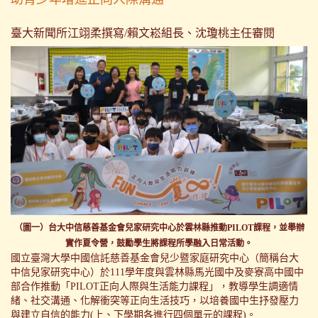
臺大新聞所江翊柔
撰寫/賴文崧組長、沈瓊桃主任審閱
（圖一）台大中信慈善基金會兒家研究中心於雲林縣推動PIL
OT課程，並舉辦
實作夏令營，鼓勵學生將課程所學融入日常活動。
國立臺灣大學中國信託慈善基金會兒少暨家庭研究中心（簡稱台大
中信兒家研究中心）於111學年度與雲林縣馬光國中及麥寮高中國中
部合作推動「PILOT正向人際與生活能力課程」，教導學生調適情
緒、社交溝通、化解衝突等正向生活技巧，以培養國中生抒發壓力
與建立自信的能力
(上、下學期各進行四個單元的課程)
。