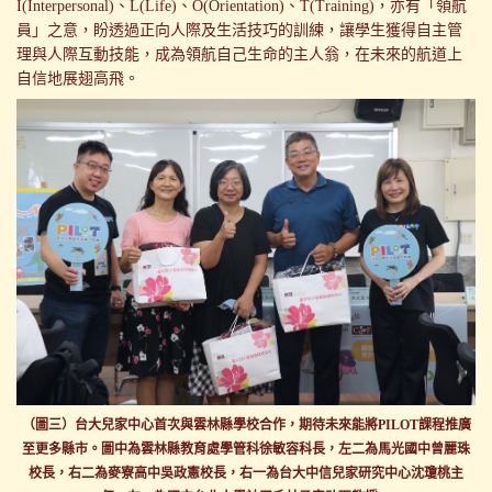
I(Interpersonal)、L(Life)、O(Orientation)、T(Training)，亦有「領航
員」之意，盼透過正向人際及生活技巧的訓練，讓學生獲得自主管
理與人際互動技能，成為領航自己生命的主人翁，在未來的航道上
自信地展翅高飛。
（圖三）台大兒家中心首次與雲林縣學校合作，期待未來能將PILOT課程推廣
至更多縣市。圖中為雲林縣教育處學管科徐敏容科長，左二為馬光國中曾麗珠
校長，右二為麥寮高中吳政憲校長，右一為台大中信兒家研究中心沈瓊桃主