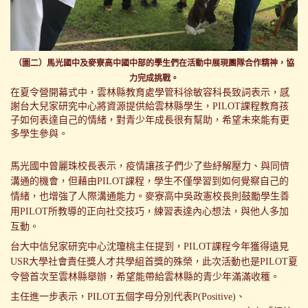
（圖二）馬光國中及麥寮高中國中部的學生們在活動中展現團隊合作精神，協
力完成挑戰。
在夏令營開幕式中，雲林縣教育處學管科徐敏容科長致詞表示，感
謝台大兒家研究中心將資源提供給雲林縣學生，PILOT課程教育孩
子如何表達自己的情緒，對青少年成長很有幫助，希望未來能有更
多學生參與。
馬光國中曾麗珠校長表示，疫情讓孩子們少了些紓解壓力、與同儕
溝通的機會，但藉由PILOT課程，學生不僅學習到如何覺察自己的
情緒，也增強了人際溝通能力。麥寮高中吳政憲校長則鼓勵學生善
用PILOT所教導的正向社交技巧，練習表達內心想法，與他人多加
互動。
台大中信兒家研究中心沈瓊桃主任提到，PILOT課程今年獲得遠見
USR大學社會責任獎人才共學組首獎的殊榮，此次活動也是PILOT夏
令營首次至雲林縣舉辦，希望能帶給雲林縣的青少年滿滿收穫。
主任進一步表示，PILOT五個字母分別代表P(Positive)、