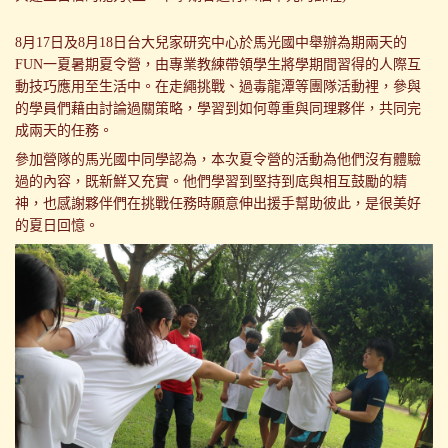
8月17日及8月18日台大兒家研究中心於馬光國中舉辦為期兩天的
FUN一夏暑期夏令營，由專業教練帶領學生將學期間習得的人際互
動技巧應用至生活中。在走繩挑戰、過毒龍潭等團隊活動裡，參與
的學員們藉由討論過關策略，學習到如何尊重與同理夥伴，共同完
成兩天的任務。
參加營隊的馬光國中同學認為，本次夏令營的活動為他們沒有體驗
過的內容，既新鮮又充實。他們學習到堅持到底與相互鼓勵的精
神，也感謝夥伴們在挑戰任務時願意伸出援手幫助彼此，是很美好
的夏日回憶。