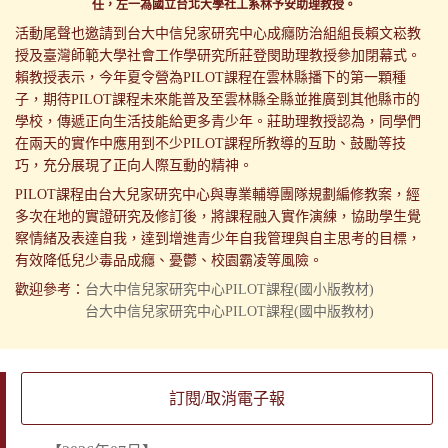
任，左一為國立台北大學社工系林予安助理教授。
活動尾聲也邀請到台大中信兒家研究中心成癮防治組組長賴文崧教
授及臺灣師範大學社會工作學研究所莊登閔助理教授參加閉幕式。
賴教授表示，今年夏令營為PILOT課程在雲林縣播下的第一顆種
子，期待PILOT課程未來能普及至雲林縣全縣並推廣到其他縣市的
學校，傳遞正向生活技能給更多青少年。莊助理教授認為，同學們
在兩天的實作中應用到不少PILOT課程所教導的互助、鼓勵等技
巧，充分展現了正向人際互動的精神。
PILOT課程由台大兒家研究中心與專業輔導團隊規劃編修教案，經
多次在地的實證研究及修訂後，將課程融入實作演練，協助學生覺
察情緒及表達自我，達到增進青少年自我管理與自主思考的目標，
有效降低兒少毒品成癮、憂鬱、校園霸凌等風險。
歡迎參考：
台大中信兒家研究中心PILOT課程(國小版教材)
台大中信兒家研究中心PILOT課程(國中版教材)
訂閱/取消電子報