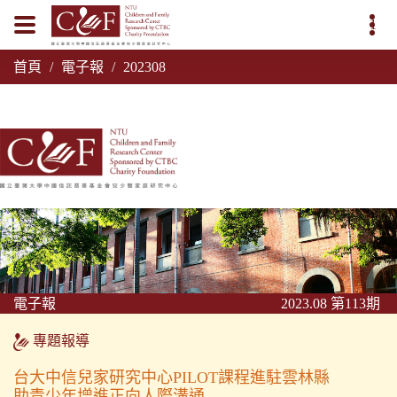
1
首頁
電子報
202308
電子報
2023.08 第113期
專題報導
台大中信兒家研究中心PILOT課程進駐雲林縣
助青少年增進正向人際溝通